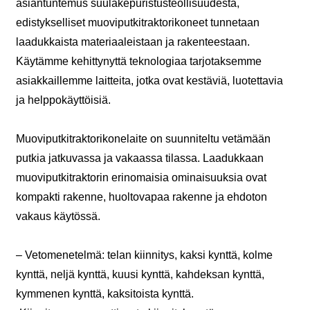
asiantuntemus suulakepuristusteollisuudesta,
edistykselliset muoviputkitraktorikoneet tunnetaan
laadukkaista materiaaleistaan ​​ja rakenteestaan.
Käytämme kehittynyttä teknologiaa tarjotaksemme
asiakkaillemme laitteita, jotka ovat kestäviä, luotettavia
ja helppokäyttöisiä.
Muoviputkitraktorikonelaite on suunniteltu vetämään
putkia jatkuvassa ja vakaassa tilassa. Laadukkaan
muoviputkitraktorin erinomaisia ​​ominaisuuksia ovat
kompakti rakenne, huoltovapaa rakenne ja ehdoton
vakaus käytössä.
– Vetomenetelmä: telan kiinnitys, kaksi kynttä, kolme
kynttä, neljä kynttä, kuusi kynttä, kahdeksan kynttä,
kymmenen kynttä, kaksitoista kynttä.