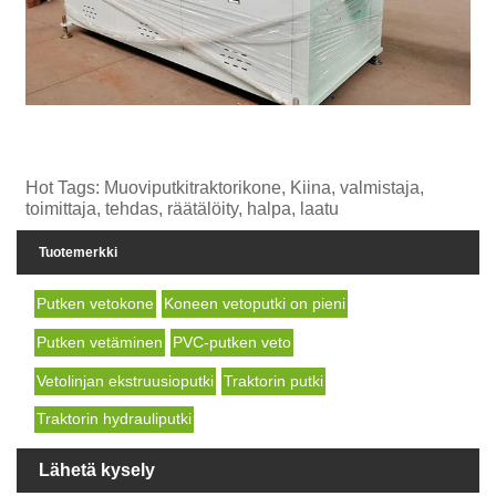
Hot Tags: Muoviputkitraktorikone, Kiina, valmistaja,
toimittaja, tehdas, räätälöity, halpa, laatu
Tuotemerkki
Putken vetokone
Koneen vetoputki on pieni
Putken vetäminen
PVC-putken veto
Vetolinjan ekstruusioputki
Traktorin putki
Traktorin hydrauliputki
Lähetä kysely