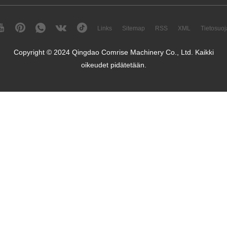
Links
Sitemap
RSS
XML
Tietosuoj
Copyright © 2024 Qingdao Comrise Machinery Co., Ltd. Kaikki
oikeudet pidätetään.