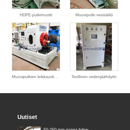
HDPE-putkimuotti
Muoviputki vesisäiliö
Muoviputkien leikkauskone
Teollinen vedenjäähdytin
Uutiset
Anhuin asiakas tilasi
50-250