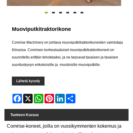
Muoviputkitraktorikone
Comrise Machinery on johtava muoviputkitraktorikoneiden valmistaja
Kiinassa. Comrisen korkealaatuiset muoviputkitraktorikoneet on
suunniteltu erittäin tehokkaiksi, ja ne tarjoavat tasaisen ja tasaisen
suorituskyvyn erikokoisille ja -muotoisille muoviputkille.
Lähetä kysely
Facebook
X
WhatsApp
Pinterest
LinkedIn
Share
Tuotteen Kuvaus
Comrise-koneet, joilla on vuosikymmenten kokemus ja