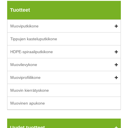
Tuotteet
Muoviputkikone
Tippujen kasteluputkikone
HDPE-spiraaliputkikone
Muovilevykone
Muoviprofiilikone
Muovin kierrätyskone
Muovinen apukone
Uudet tuotteet