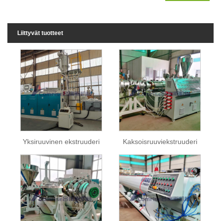
Liittyvät tuotteet
Yksiruuvinen ekstruuderi
Kaksoisruuviekstruuderi