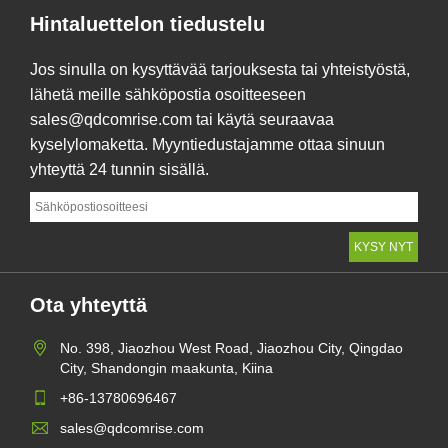
Hintaluettelon tiedustelu
Jos sinulla on kysyttävää tarjouksesta tai yhteistyöstä,
lähetä meille sähköpostia osoitteeseen
sales@qdcomrise.com tai käytä seuraavaa
kyselylomaketta. Myyntiedustajamme ottaa sinuun
yhteyttä 24 tunnin sisällä.
Ota yhteyttä
No. 398, Jiaozhou West Road, Jiaozhou City, Qingdao
City, Shandongin maakunta, Kiina
+86-13780696467
sales@qdcomrise.com