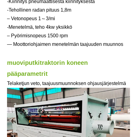
-Kiinnitys pneumaattisesta kiinnityksestä
-Tehollinen radan pituus 1,8m
– Vetonopeus 1～3/mi
-Menetelmä, teho 4kw yksikkö
– Pyörimisnopeus 1500 rpm
— Moottoriohjaimen menetelmän taajuuden muunnos
muoviputkitraktorin koneen
pääparametrit
Telaketjun veto, taajuusmuunnoksen ohjausjärjestelmä